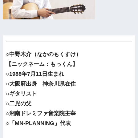
○中野木介（なかのもくすけ）
【ニックネーム：もっくん】
○1988年7月11日生まれ
○大阪府出身 神奈川県在住
○ギタリスト
○二児の父
○湘南ドレミファ音楽院主宰
○「MN-PLANNING」代表